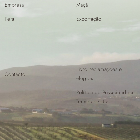
Empresa
Maçã
Pera
Exportação
Livro reclamações e
Contacto
elogios
Política de Privacidade e
Termos de Uso